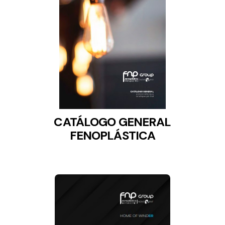
Lighting and Electrical
Equipment
Complete solutions in lighting and electrical
material for each project and need
CATÁLOGO GENERAL
FENOPLÁSTICA
Ventilación
Amplia gama de ventiladores y equipos de
ventilación industriales