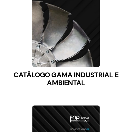
Ventilation
The incorporation of Novovent into the group
meant a greater offer of ventilation products for
different uses
CATÁLOGO GAMA INDUSTRIAL E
AMBIENTAL
Iluminación Solar
Variedad de soluciones solares para todo tipo
de necesidades.