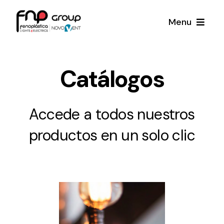
Skip
Menu
to
content
Productos
Catálogos
Noticias
Accede a todos nuestros
Proyectos
productos en un solo clic
Iluminación y Material Eléctrico
Sobre Nosotros
Toda una gama de productos de iluminación y
material eléctrico.
Contacto