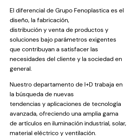
El diferencial de Grupo Fenoplastica es el
diseño, la fabricación,
Ventilation
distribución y venta de productos y
The incorporation of Novovent into the group
meant a greater offer of ventilation products for
soluciones bajo parámetros exigentes
different uses
que contribuyan a satisfacer las
necesidades del cliente y la sociedad en
general.
Nuestro departamento de I+D trabaja en
la búsqueda de nuevas
Iluminación Solar
tendencias y aplicaciones de tecnología
Variedad de soluciones solares para todo tipo
de necesidades.
avanzada, ofreciendo una amplia gama
de artículos en iluminación industrial, solar,
material eléctrico y ventilación.