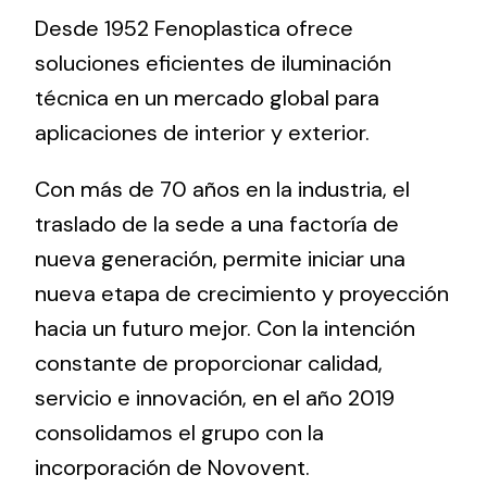
Desde 1952 Fenoplastica ofrece
Lighting and Electrical
soluciones eficientes de iluminación
Equipment
técnica en un mercado global para
Complete solutions in lighting and electrical
aplicaciones de interior y exterior.
material for each project and need
Con más de 70 años en la industria, el
traslado de la sede a una factoría de
nueva generación, permite iniciar una
nueva etapa de crecimiento y proyección
hacia un futuro mejor. Con la intención
Ventilación
constante de proporcionar calidad,
Amplia gama de ventiladores y equipos de
servicio e innovación, en el año 2019
ventilación industriales
consolidamos el grupo con la
incorporación de Novovent.