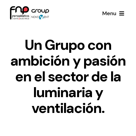
Skip
Menu
to
content
Productos
Un Grupo con
Noticias
ambición y pasión
en el sector de la
Proyectos
luminaria y
Iluminación y Material Eléctrico
Sobre Nosotros
Toda una gama de productos de iluminación y
ventilación.
material eléctrico.
Contacto