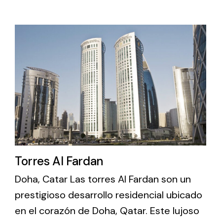
Ventilation
The incorporation of Novovent into the group
meant a greater offer of ventilation products for
different uses
Iluminación Solar
Torres Al Fardan
Variedad de soluciones solares para todo tipo
Doha, Catar Las torres Al Fardan son un
de necesidades.
prestigioso desarrollo residencial ubicado
en el corazón de Doha, Qatar. Este lujoso