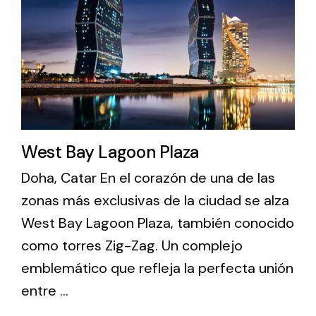
Lighting and Electrical
Equipment
Complete solutions in lighting and electrical
material for each project and need
West Bay Lagoon Plaza
Doha, Catar En el corazón de una de las
zonas más exclusivas de la ciudad se alza
Ventilación
West Bay Lagoon Plaza, también conocido
Amplia gama de ventiladores y equipos de
como torres Zig-Zag. Un complejo
ventilación industriales
emblemático que refleja la perfecta unión
entre ...