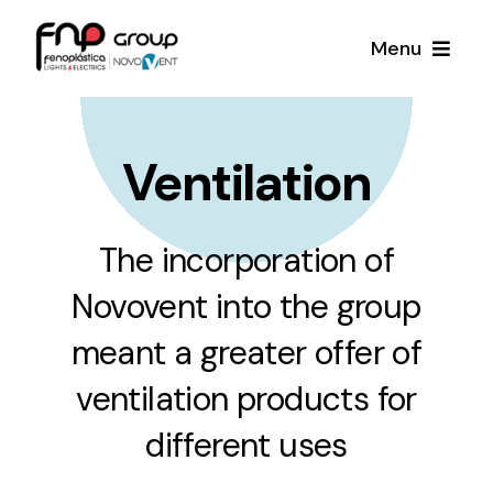
Skip
Menu
to
content
Productos
Ventilation
Noticias
The incorporation of
Proyectos
Novovent into the group
Iluminación y Material Eléctrico
Sobre Nosotros
meant a greater offer of
Toda una gama de productos de iluminación y
material eléctrico.
ventilation products for
Contacto
different uses