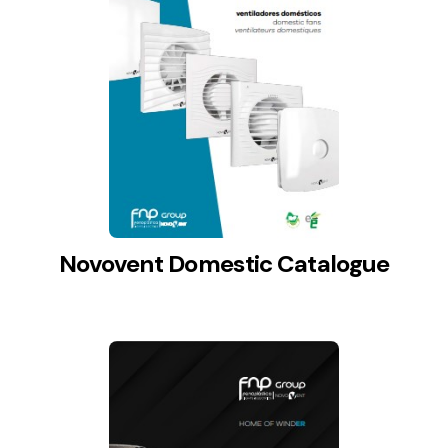
Lighting and Electrical
Equipment
Complete solutions in lighting and electrical
material for each project and need
Novovent Domestic Catalogue
Ventilación
Amplia gama de ventiladores y equipos de
ventilación industriales