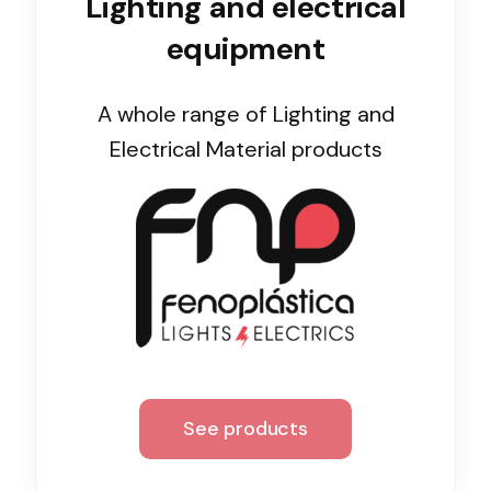
Lighting and electrical
equipment
Lighting and Electrical
Equipment
A whole range of Lighting and
Complete solutions in lighting and electrical
Electrical Material products
material for each project and need
Ventilación
Amplia gama de ventiladores y equipos de
ventilación industriales
See products