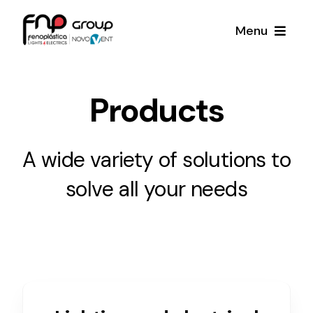
Skip
Menu
to
content
Productos
Products
Noticias
A wide variety of solutions to
Proyectos
solve all your needs
Iluminación y Material Eléctrico
Sobre Nosotros
Toda una gama de productos de iluminación y
material eléctrico.
Contacto