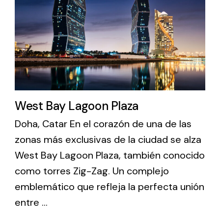
Lighting and Electrical
Equipment
Complete solutions in lighting and electrical
material for each project and need
West Bay Lagoon Plaza
Doha, Catar En el corazón de una de las
zonas más exclusivas de la ciudad se alza
Ventilación
West Bay Lagoon Plaza, también conocido
Amplia gama de ventiladores y equipos de
como torres Zig-Zag. Un complejo
ventilación industriales
emblemático que refleja la perfecta unión
entre ...