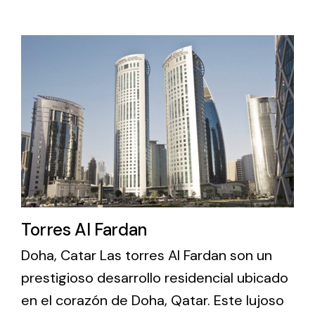
Ventilation
The incorporation of Novovent into the group
meant a greater offer of ventilation products for
different uses
Iluminación Solar
Torres Al Fardan
Variedad de soluciones solares para todo tipo
Doha, Catar Las torres Al Fardan son un
de necesidades.
prestigioso desarrollo residencial ubicado
en el corazón de Doha, Qatar. Este lujoso