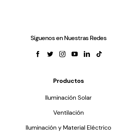
Lighting and Electrical
Equipment
Complete solutions in lighting and electrical
Síguenos en Nuestras Redes
material for each project and need
Productos
Ventilación
Iluminación Solar
Amplia gama de ventiladores y equipos de
Ventilación
ventilación industriales
Iluminación y Material Eléctrico