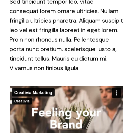
Sed tincidunt tempor leo, vitae
consequat lorem ornare ultricies. Nullam
Solar lighting
fringilla ultricies pharetra. Aliquam suscipit
Variety of solar solutions for all kinds of needs.
leo vel est fringilla laoreet in eget lorem.
Proin non rhoncus nulla. Pellentesque
porta nunc pretium, scelerisque justo a,
tincidunt tellus. Mauris eu dictum mi.
Vivamus non finibus ligula.