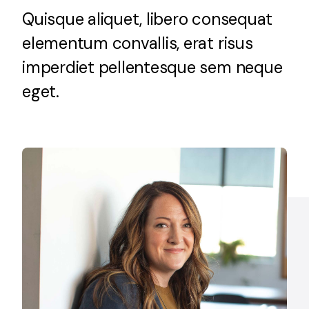
Quisque aliquet, libero consequat
Lighting and Electrical
elementum convallis, erat risus
Equipment
imperdiet pellentesque sem neque
Complete solutions in lighting and electrical
eget.
material for each project and need
Ventilación
Amplia gama de ventiladores y equipos de
ventilación industriales