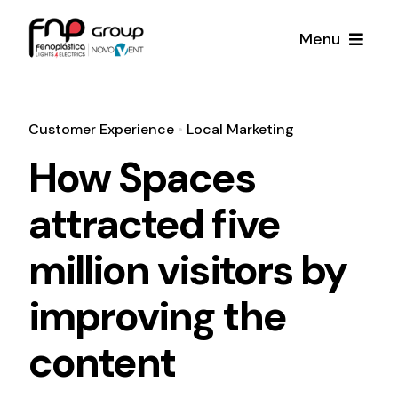
Skip
Menu
to
content
Productos
Customer Experience
•
Local Marketing
Noticias
How Spaces
attracted five
Proyectos
million visitors by
Iluminación y Material Eléctrico
Sobre Nosotros
Toda una gama de productos de iluminación y
improving the
material eléctrico.
Contacto
content