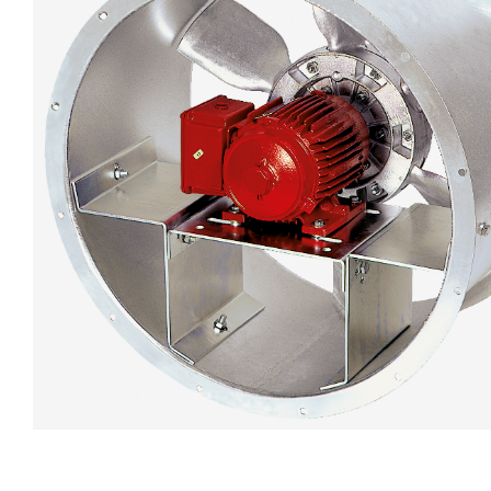
eléctr
Ligh
Elect
Equi
Comp
soluti
lighti
electr
materi
each 
and n