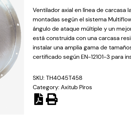
ico.
Ventilador axial en línea de carcasa 
montadas según el sistema Multiflo
Ventilation
ángulo de ataque múltiple y un mejo
está construida con una carcasa res
The
Solar ligh
ting and
incorporation of
instalar una amplia gama de tamaños 
Variety of s
rical
Novovent into
certificado según EN-12101-3 para in
solutions for
the group
pment
kinds of nee
meant a greater
lete
SKU:
TH4045T458
offer of
ons in
ventilation
Category:
Axitub Piros
ng and
products for
ical
different uses
al for
project
eed