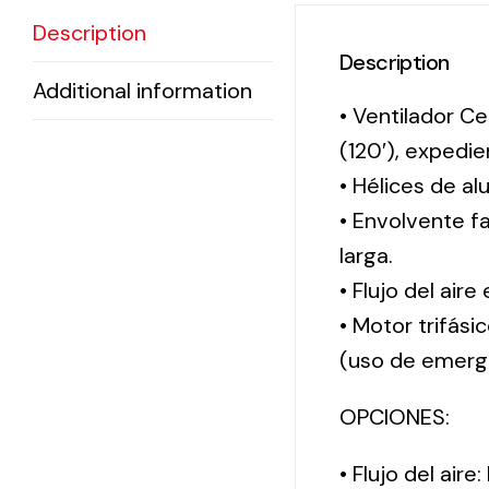
Description
Description
Additional information
• Ventilador Ce
(120′), exped
• Hélices de al
• Envolvente f
larga.
• Flujo del aire
• Motor trifási
(uso de emerg
OPCIONES:
• Flujo del aire