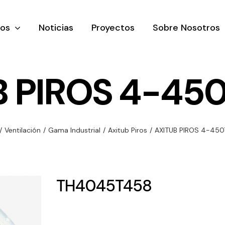
tos
Noticias
Proyectos
Sobre Nosotros
 PIROS 4-45
nación y
Ventilación
Iluminaci
/
Ventilación
/
Gama Industrial
/
Axitub Piros
/
AXITUB PIROS 4-450
rial
Amplia gama de
Solar
rico
ventiladores y
Variedad de
equipos de
una gama
soluciones
TH4045T458
ventilación
oductos de
solares par
industriales
ación y
todo tipo d
al
necesidades