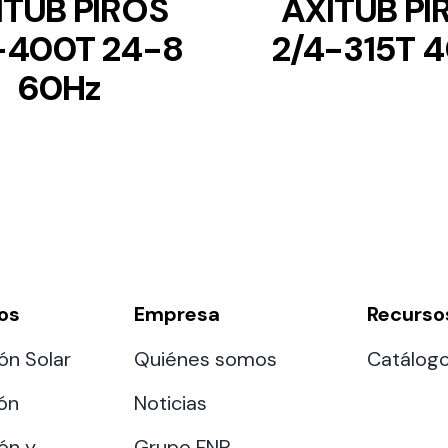
ITUB PIROS
AXITUB PI
-400T 24-8
2/4-315T 
60Hz
os
Empresa
Recurso
ón Solar
Quiénes somos
Catálog
ión
Noticias
ón y
Grupo FNP