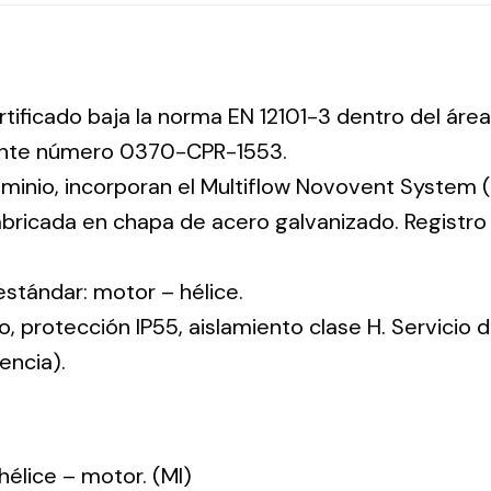
rtificado baja la norma EN 12101-3 dentro del área
iente número 0370-CPR-1553.
uminio, incorporan el Multiflow Novovent System (
abricada en chapa de acero galvanizado. Registr
 estándar: motor – hélice.
co, protección IP55, aislamiento clase H. Servicio
encia).
: hélice – motor. (MI)