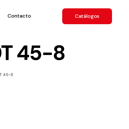
Contacto
Catálogos
0T 45-8
ón
T 45-8
a
e
.