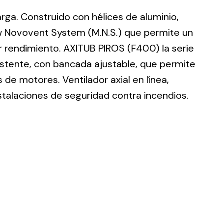
larga. Construido con hélices de aluminio,
w Novovent System (M.N.S.) que permite un
r rendimiento. AXITUB PIROS (F400) la serie
istente, con bancada ajustable, que permite
ting
de motores. Ventilador axial en línea,
olar
stalaciones de seguridad contra incendios.
 all
ds.