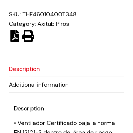
SKU:
THF46010400T348
Solar lighting
Category:
Axitub Piros
Variety of solar solutions for all kinds of needs.
Description
Additional information
Description
• Ventilador Certificado baja la norma
EN 12101-3 dentro del área de riesgo,