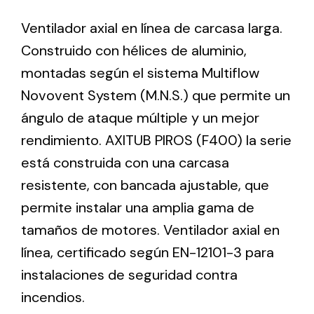
Ventilador axial en línea de carcasa larga.
Ventilation
Construido con hélices de aluminio,
montadas según el sistema Multiflow
The incorporation of Novovent into the group
meant a greater offer of ventilation products for
Novovent System (M.N.S.) que permite un
different uses
ángulo de ataque múltiple y un mejor
rendimiento. AXITUB PIROS (F400) la serie
está construida con una carcasa
resistente, con bancada ajustable, que
permite instalar una amplia gama de
Iluminación Solar
tamaños de motores. Ventilador axial en
Variedad de soluciones solares para todo tipo
línea, certificado según EN-12101-3 para
de necesidades.
instalaciones de seguridad contra
incendios.