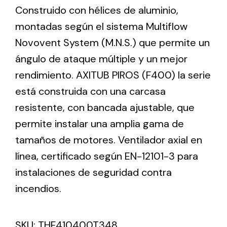
Construido con hélices de aluminio,
montadas según el sistema Multiflow
Ventilation
Novovent System (M.N.S.) que permite un
The incorporation of Novovent into the group
ángulo de ataque múltiple y un mejor
meant a greater offer of ventilation products for
rendimiento. AXITUB PIROS (F400) la serie
different uses
está construida con una carcasa
resistente, con bancada ajustable, que
permite instalar una amplia gama de
tamaños de motores. Ventilador axial en
línea, certificado según EN-12101-3 para
Iluminación Solar
instalaciones de seguridad contra
Variedad de soluciones solares para todo tipo
de necesidades.
incendios.
SKU:
THF410400T348