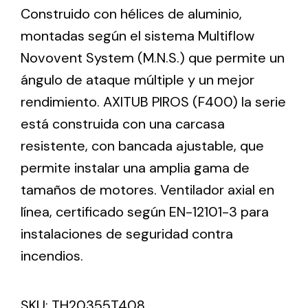
Construido con hélices de aluminio,
montadas según el sistema Multiflow
Ventilation
Novovent System (M.N.S.) que permite un
The incorporation of Novovent into the group
ángulo de ataque múltiple y un mejor
meant a greater offer of ventilation products for
rendimiento. AXITUB PIROS (F400) la serie
different uses
está construida con una carcasa
resistente, con bancada ajustable, que
permite instalar una amplia gama de
tamaños de motores. Ventilador axial en
línea, certificado según EN-12101-3 para
Iluminación Solar
instalaciones de seguridad contra
Variedad de soluciones solares para todo tipo
de necesidades.
incendios.
SKU:
TH20355T408