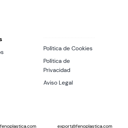
s
ting
Política de Cookies
os
olar
 all
Política de
ds.
Privacidad
Aviso Legal
fenoplastica.com
export@fenoplastica.com