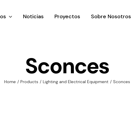
tos
Noticias
Proyectos
Sobre Nosotros
Sconces
nación y
Ventilación
Iluminaci
Home
/
Products
/
Lighting and Electrical Equipment
/
Sconces
rial
Amplia gama de
Solar
rico
ventiladores y
Variedad de
equipos de
una gama
soluciones
ventilación
oductos de
solares par
industriales
ación y
todo tipo d
al
necesidades