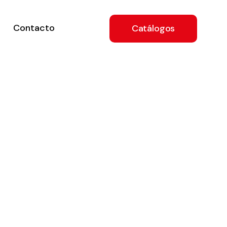
Contacto
Catálogos
ón
a
e
.