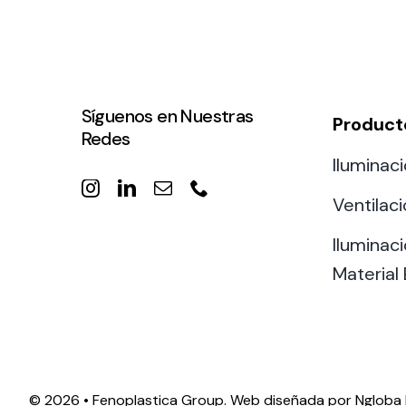
eléctr
Síguenos en Nuestras
Product
Redes
Ligh
Iluminaci
Elect
Equi
Ventilac
Comp
Iluminaci
soluti
Material 
lighti
electr
materi
each 
and n
©
2026 • Fenoplastica Group. Web diseñada por
Ngloba 