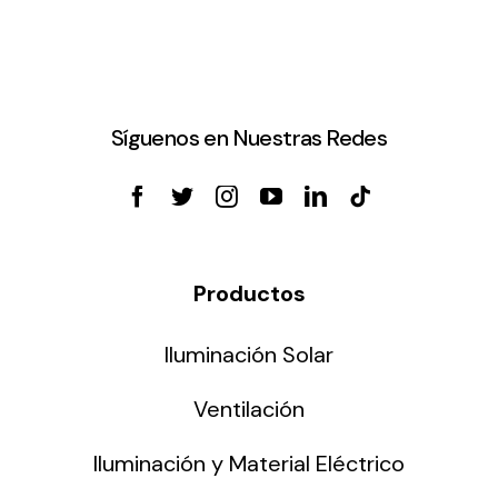
Lighting and Electrical
Equipment
Complete solutions in lighting and electrical
Síguenos en Nuestras Redes
material for each project and need
Productos
Ventilación
Iluminación Solar
Amplia gama de ventiladores y equipos de
Ventilación
ventilación industriales
Iluminación y Material Eléctrico