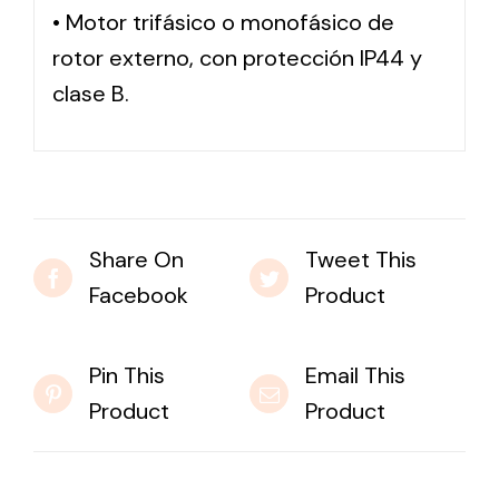
• Motor trifásico o monofásico de
rotor externo, con protección IP44 y
Solar lighting
clase B.
Variety of solar solutions for all kinds of needs.
Share On
Tweet This
Facebook
Product
Pin This
Email This
Product
Product