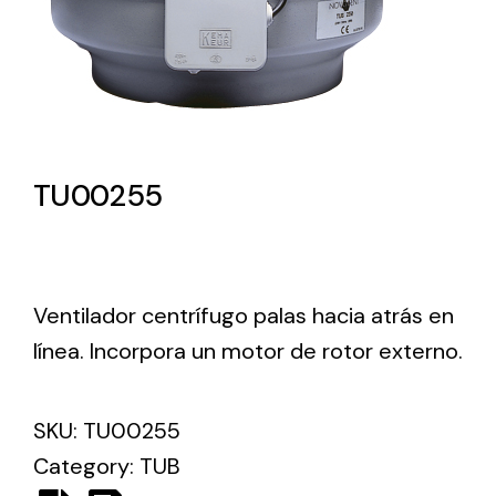
Lighting and Electrical
Equipment
Complete solutions in lighting and electrical
material for each project and need
TU00255
Ventilador centrífugo palas hacia atrás en
Ventilación
línea. Incorpora un motor de rotor externo.
Amplia gama de ventiladores y equipos de
ventilación industriales
SKU:
TU00255
Category:
TUB