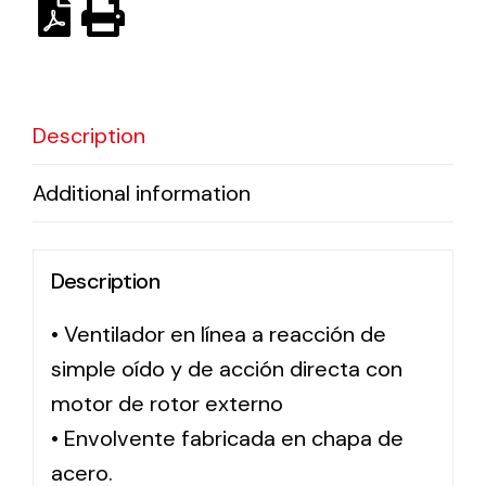
Ventilation
The incorporation of Novovent into the group
Description
meant a greater offer of ventilation products for
different uses
Additional information
Description
• Ventilador en línea a reacción de
Iluminación Solar
simple oído y de acción directa con
Variedad de soluciones solares para todo tipo
de necesidades.
motor de rotor externo
• Envolvente fabricada en chapa de
acero.