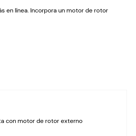
ás en línea. Incorpora un motor de rotor
ting
olar
 all
ds.
cta con motor de rotor externo