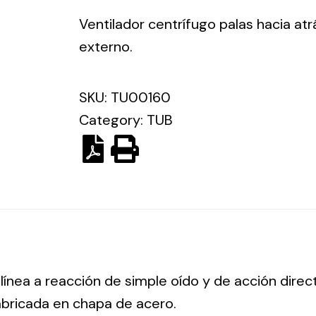
ico.
Ventilador centrífugo palas hacia atr
externo.
Ventilation
The
SKU:
TU00160
Solar ligh
ting and
incorporation of
Category:
TUB
Variety of s
rical
Novovent into
solutions for
the group
pment
kinds of nee
meant a greater
lete
offer of
ons in
ventilation
ng and
products for
ical
different uses
al for
project
 línea a reacción de simple oído y de acción dire
eed
abricada en chapa de acero.