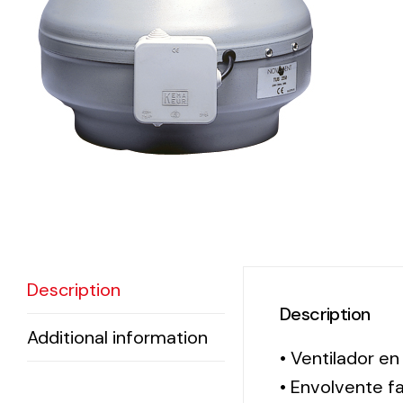
eléctr
Ligh
Elect
Equi
Comp
soluti
lighti
Description
electr
Description
materi
Additional information
each 
• Ventilador en
and n
• Envolvente f