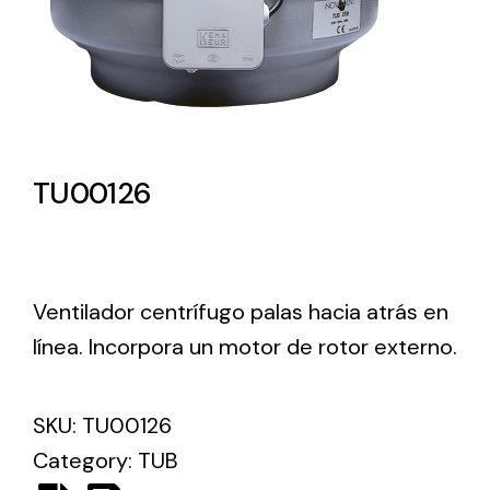
Lighting and Electrical
Equipment
Complete solutions in lighting and electrical
material for each project and need
TU00126
Ventilador centrífugo palas hacia atrás en
Ventilación
línea. Incorpora un motor de rotor externo.
Amplia gama de ventiladores y equipos de
ventilación industriales
SKU:
TU00126
Category:
TUB