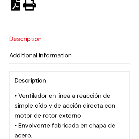
Ventilation
The incorporation of Novovent into the group
Description
meant a greater offer of ventilation products for
different uses
Additional information
Description
• Ventilador en línea a reacción de
Iluminación Solar
simple oído y de acción directa con
Variedad de soluciones solares para todo tipo
de necesidades.
motor de rotor externo
• Envolvente fabricada en chapa de
acero.