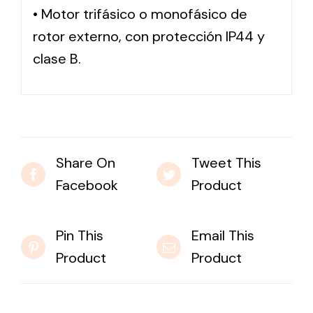
• Motor trifásico o monofásico de
rotor externo, con protección IP44 y
Solar lighting
clase B.
Variety of solar solutions for all kinds of needs.
Share On
Tweet This
Facebook
Product
Pin This
Email This
Product
Product