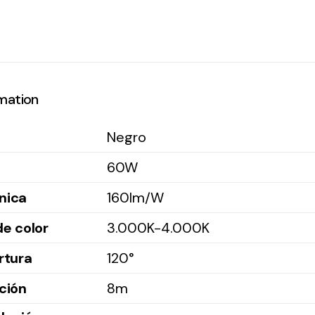
rmation
Negro
60W
ínica
160lm/W
e color
3.000K-4.000K
rtura
120°
ción
8m