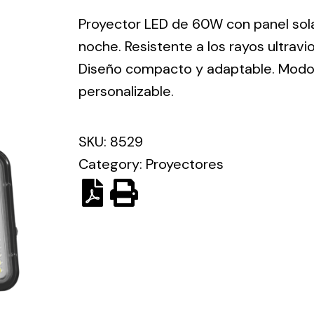
ico.
Proyector LED de 60W con panel sol
noche. Resistente a los rayos ultravi
Ventilation
Diseño compacto y adaptable. Modo 
personalizable.
The
Solar ligh
ting and
incorporation of
Variety of s
rical
Novovent into
SKU:
8529
solutions for
the group
pment
Category:
Proyectores
kinds of nee
meant a greater
lete
offer of
ons in
ventilation
ng and
products for
ical
different uses
al for
project
eed