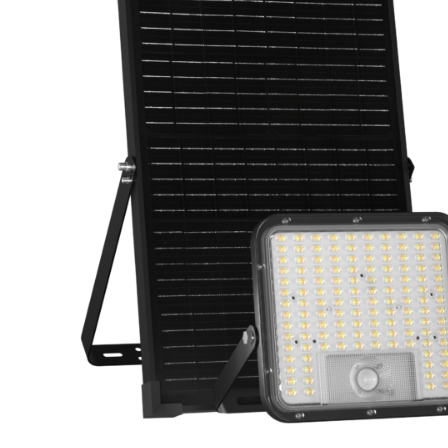
eléctr
Ligh
Elect
Equi
Comp
soluti
lighti
electr
materi
each 
and n