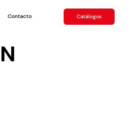
Contacto
Catálogos
9N
ón
a
e
.