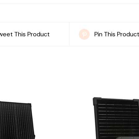
weet This Product
Pin This Produc
DETAILS
DETAILS