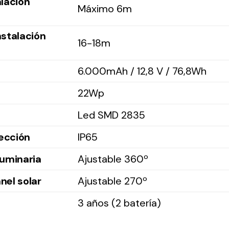
alación
Máximo 6m
nstalación
16-18m
6.000mAh / 12,8 V / 76,8Wh
22Wp
Led SMD 2835
ección
IP65
luminaria
Ajustable 360º
nel solar
Ajustable 270º
3 años (2 batería)