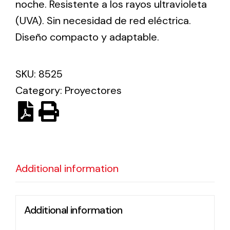
noche. Resistente a los rayos ultravioleta
(UVA). Sin necesidad de red eléctrica.
Ventilation
Diseño compacto y adaptable.
The incorporation of Novovent into the group
meant a greater offer of ventilation products for
SKU:
8525
different uses
Category:
Proyectores
Iluminación Solar
Additional information
Variedad de soluciones solares para todo tipo
de necesidades.
Additional information