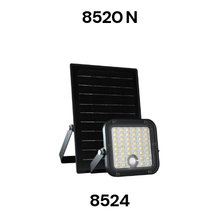
8520 N
DETAILS
8524