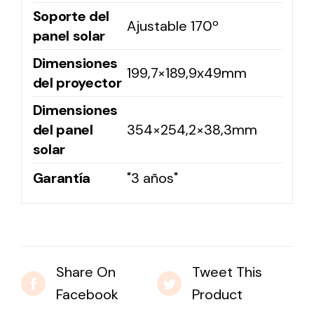
Soporte del
Ajustable 170º
panel solar
Dimensiones
199,7×189,9x49mm
del proyector
Dimensiones
del panel
354×254,2×38,3mm
solar
Garantía
"3 años"
Share On
Tweet This
Facebook
Product