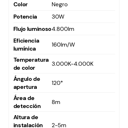
Color
Negro
Potencia
30W
Solar lighting
Variety of solar solutions for all kinds of needs.
Flujo luminoso
4.800lm
Eficiencia
160lm/W
lumínica
Temperatura
3.000K-4.000K
de color
Ángulo de
120°
apertura
Área de
8m
detección
Altura de
instalación
2-5m