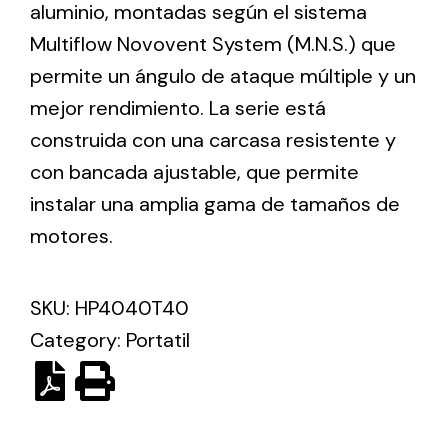
aluminio, montadas según el sistema
Multiflow Novovent System (M.N.S.) que
Ventilation
permite un ángulo de ataque múltiple y un
The incorporation of Novovent into the group
mejor rendimiento. La serie está
meant a greater offer of ventilation products for
construida con una carcasa resistente y
different uses
con bancada ajustable, que permite
instalar una amplia gama de tamaños de
motores.
SKU:
HP4040T40
Iluminación Solar
Category:
Portatil
Variedad de soluciones solares para todo tipo
de necesidades.