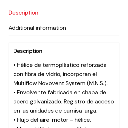
Description
Solar lighting
Additional information
Variety of solar solutions for all kinds of needs.
Description
• Hélice de termoplástico reforzada
con fibra de vidrio, incorporan el
Multiflow Novovent System (M.N.S.).
• Envolvente fabricada en chapa de
acero galvanizado. Registro de acceso
en las unidades de camisa larga.
• Flujo del aire: motor – hélice.