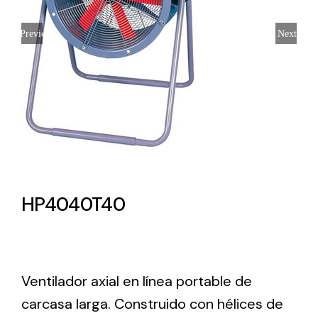
Lighting and Electrical
Previous
Next
Equipment
Complete solutions in lighting and electrical
material for each project and need
HP4040T40
Ventilación
Amplia gama de ventiladores y equipos de
ventilación industriales
Ventilador axial en línea portable de
carcasa larga. Construido con hélices de