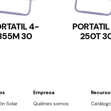
RTATIL 4-
PORTATIL
355M 30
250T 3
os
Empresa
Recurso
ón Solar
Quiénes somos
Catálog