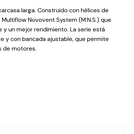
 carcasa larga. Construido con hélices de
 Multiflow Novovent System (M.N.S.) que
 y un mejor rendimiento. La serie está
te y con bancada ajustable, que permite
ting
s de motores.
olar
 all
ds.