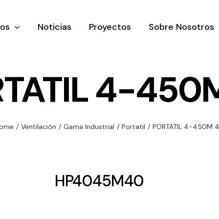
tos
Noticias
Proyectos
Sobre Nosotros
TATIL 4-450
nación y
Ventilación
Iluminaci
ome
/
Ventilación
/
Gama Industrial
/
Portatil
/
PORTATIL 4-450M 
rial
Amplia gama de
Solar
rico
ventiladores y
Variedad de
equipos de
una gama
soluciones
HP4045M40
ventilación
oductos de
solares par
industriales
ación y
todo tipo d
al
necesidades