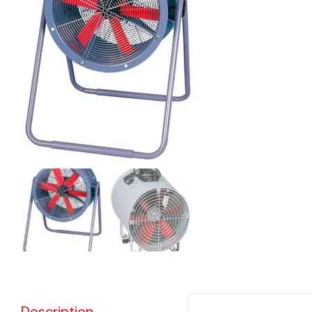
eléctr
Ligh
Elect
Equi
Comp
soluti
lighti
electr
materi
each 
and n
Description