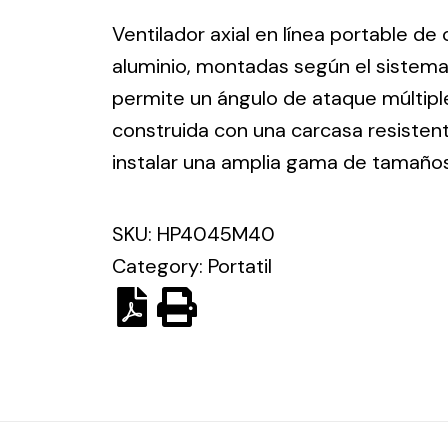
ico.
Ventilador axial en línea portable de
aluminio, montadas según el sistema
Ventilation
permite un ángulo de ataque múltiple
construida con una carcasa resisten
The
Solar ligh
ting and
incorporation of
instalar una amplia gama de tamaño
Variety of s
rical
Novovent into
solutions for
the group
pment
SKU:
HP4045M40
kinds of nee
meant a greater
lete
Category:
Portatil
offer of
ons in
ventilation
ng and
products for
ical
different uses
al for
project
eed