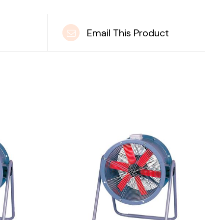
t
Email This Product
DETAILS