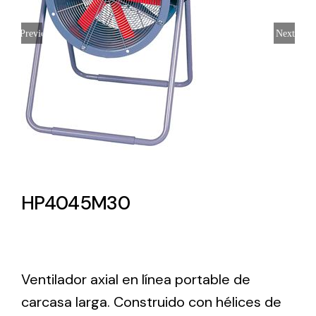
Lighting and Electrical
Previous
Next
Equipment
Complete solutions in lighting and electrical
material for each project and need
HP4045M30
Ventilación
Amplia gama de ventiladores y equipos de
ventilación industriales
Ventilador axial en línea portable de
carcasa larga. Construido con hélices de