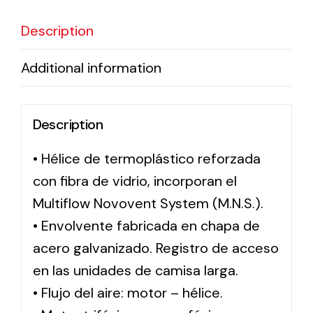
Description
Solar lighting
Additional information
Variety of solar solutions for all kinds of needs.
Description
• Hélice de termoplástico reforzada
con fibra de vidrio, incorporan el
Multiflow Novovent System (M.N.S.).
• Envolvente fabricada en chapa de
acero galvanizado. Registro de acceso
en las unidades de camisa larga.
• Flujo del aire: motor – hélice.