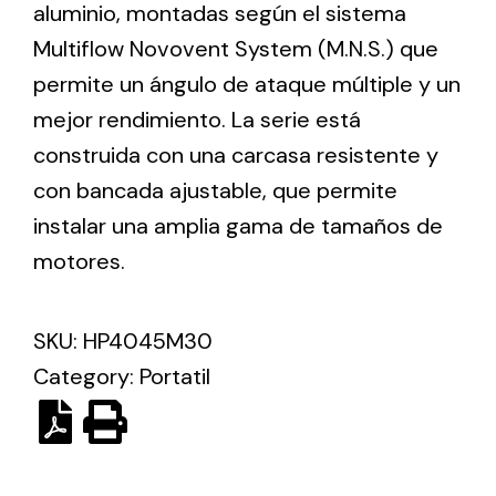
aluminio, montadas según el sistema
Multiflow Novovent System (M.N.S.) que
Ventilation
permite un ángulo de ataque múltiple y un
The incorporation of Novovent into the group
mejor rendimiento. La serie está
meant a greater offer of ventilation products for
construida con una carcasa resistente y
different uses
con bancada ajustable, que permite
instalar una amplia gama de tamaños de
motores.
SKU:
HP4045M30
Iluminación Solar
Category:
Portatil
Variedad de soluciones solares para todo tipo
de necesidades.