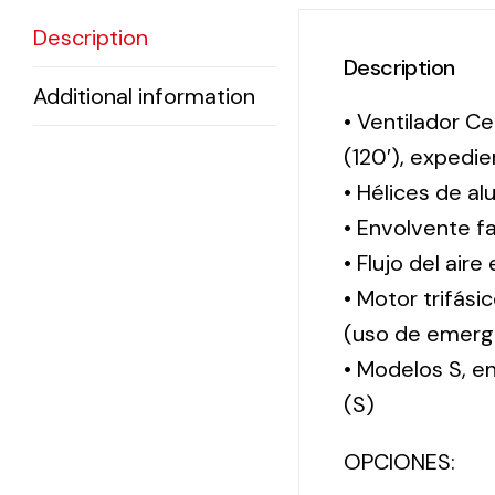
Description
Description
Additional information
• Ventilador Ce
(120′), exped
• Hélices de al
• Envolvente f
• Flujo del aire
• Motor trifási
(uso de emerg
• Modelos S, 
(S)
OPCIONES: