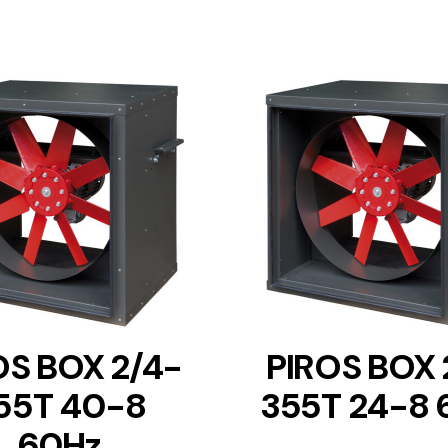
DETAILS
DETAILS
OS BOX 2/4-
PIROS BOX 
55T 40-8
355T 24-8 
60Hz