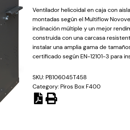
ico.
Ventilador helicoidal en caja con ais
montadas según el Multiflow Novove
Ventilation
inclinación múltiple y un mejor rend
construida con una carcasa resisten
The
Solar ligh
ting and
incorporation of
instalar una amplia gama de tamaños 
Variety of s
rical
Novovent into
certificado según EN-12101-3 para in
solutions for
the group
pment
kinds of nee
meant a greater
lete
SKU:
PB106045T458
offer of
ons in
ventilation
Category:
Piros Box F400
ng and
products for
ical
different uses
al for
project
eed