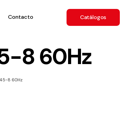
Contacto
Catálogos
5-8 60Hz
ón
 45-8 60Hz
a
e
.