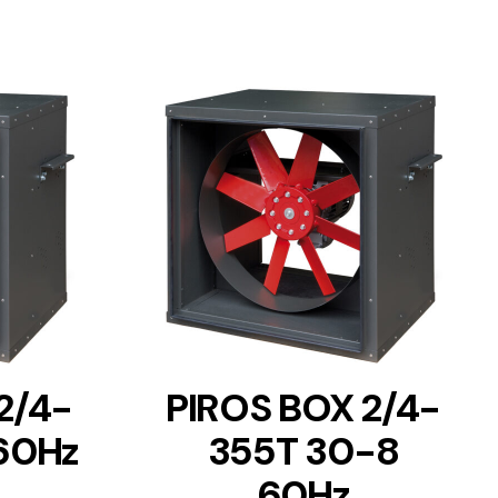
DETAILS
2/4-
PIROS BOX 2/4-
60Hz
355T 30-8
60Hz