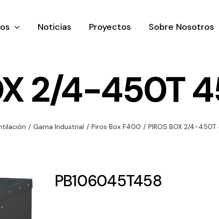
tos
Noticias
Proyectos
Sobre Nosotros
OX 2/4-450T 4
nación y
Ventilación
Iluminaci
ntilación
/
Gama Industrial
/
Piros Box F400
/
PIROS BOX 2/4-450T
rial
Amplia gama de
Solar
rico
ventiladores y
Variedad de
equipos de
una gama
soluciones
PB106045T458
ventilación
oductos de
solares par
industriales
ación y
todo tipo d
al
necesidades