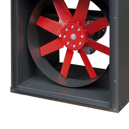
eléctr
Ligh
Elect
Equi
Comp
soluti
lighti
electr
materi
each 
and n