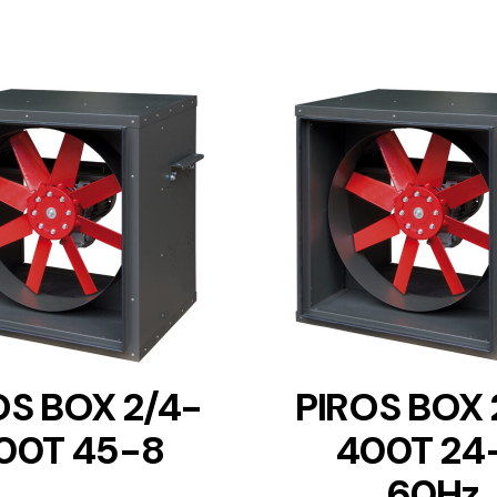
DETAILS
DETAILS
OS BOX 2/4-
PIROS BOX 
00T 45-8
400T 24
60Hz