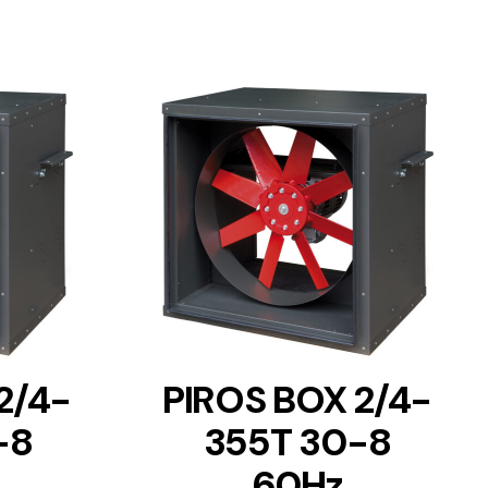
DETAILS
2/4-
PIROS BOX 2/4-
-8
355T 30-8
60Hz