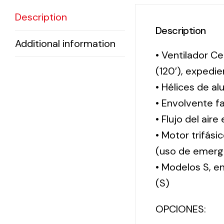
Description
Description
Additional information
• Ventilador Ce
(120′), exped
• Hélices de al
• Envolvente f
• Flujo del aire
• Motor trifási
(uso de emerg
• Modelos S, 
(S)
OPCIONES: