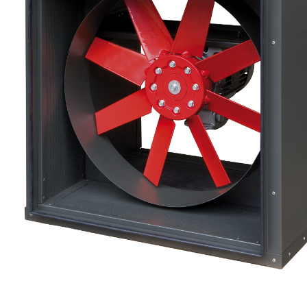
eléctr
Ligh
Elect
Equi
Comp
soluti
lighti
electr
materi
each 
and n