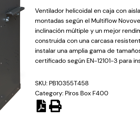
ico.
Ventilador helicoidal en caja con ais
montadas según el Multiflow Novove
Ventilation
inclinación múltiple y un mejor rend
construida con una carcasa resisten
The
Solar ligh
ting and
incorporation of
instalar una amplia gama de tamaños 
Variety of s
rical
Novovent into
certificado según EN-12101-3 para in
solutions for
the group
pment
kinds of nee
meant a greater
lete
SKU:
PB10355T458
offer of
ons in
ventilation
Category:
Piros Box F400
ng and
products for
ical
different uses
al for
project
eed