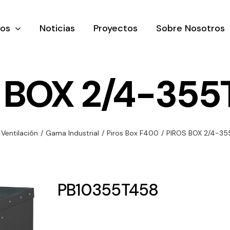
tos
Noticias
Proyectos
Sobre Nosotros
 BOX 2/4-355
nación y
Ventilación
Iluminaci
Ventilación
/
Gama Industrial
/
Piros Box F400
/
PIROS BOX 2/4-35
rial
Amplia gama de
Solar
rico
ventiladores y
Variedad de
equipos de
una gama
soluciones
PB10355T458
ventilación
oductos de
solares par
industriales
ación y
todo tipo d
al
necesidades