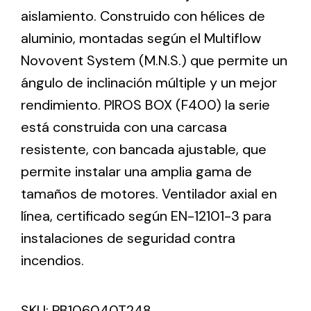
aislamiento. Construido con hélices de
aluminio, montadas según el Multiflow
Ventilation
Novovent System (M.N.S.) que permite un
The incorporation of Novovent into the group
ángulo de inclinación múltiple y un mejor
meant a greater offer of ventilation products for
different uses
rendimiento. PIROS BOX (F400) la serie
está construida con una carcasa
resistente, con bancada ajustable, que
permite instalar una amplia gama de
tamaños de motores. Ventilador axial en
Iluminación Solar
línea, certificado según EN-12101-3 para
instalaciones de seguridad contra
Variedad de soluciones solares para todo tipo
de necesidades.
incendios.
SKU:
PB106040T248