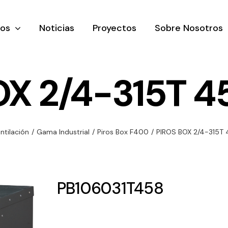
tos
Noticias
Proyectos
Sobre Nosotros
OX 2/4-315T 4
nación y
Ventilación
Iluminaci
ntilación
/
Gama Industrial
/
Piros Box F400
/
PIROS BOX 2/4-315T
rial
Amplia gama de
Solar
rico
ventiladores y
Variedad de
equipos de
una gama
soluciones
PB106031T458
ventilación
oductos de
solares par
industriales
ación y
todo tipo d
al
necesidades