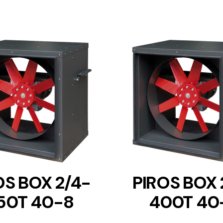
DETAILS
DETAILS
OS BOX 2/4-
PIROS BOX 
50T 40-8
400T 40