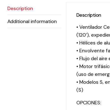
Description
Description
Additional information
• Ventilador Ce
(120′), exped
• Hélices de al
• Envolvente f
• Flujo del aire
• Motor trifási
(uso de emerg
• Modelos S, 
(S)
OPCIONES: