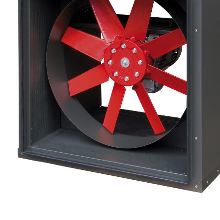
eléctr
Ligh
Elect
Equi
Comp
soluti
lighti
electr
materi
each 
and n