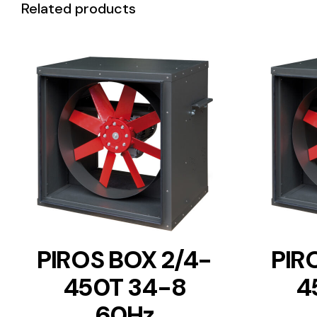
Related products
DETAILS
PIROS BOX 2/4-
PIR
450T 34-8
4
60Hz