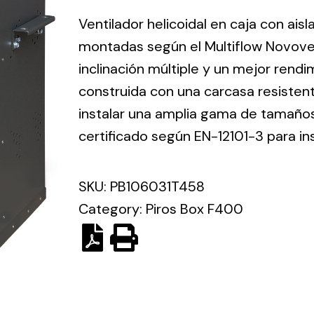
ico.
Ventilador helicoidal en caja con ais
montadas según el Multiflow Novove
Ventilation
inclinación múltiple y un mejor rend
construida con una carcasa resisten
The
Solar ligh
ting and
incorporation of
instalar una amplia gama de tamaños 
Variety of s
rical
Novovent into
certificado según EN-12101-3 para in
solutions for
the group
pment
kinds of nee
meant a greater
lete
SKU:
PB106031T458
offer of
ons in
ventilation
Category:
Piros Box F400
ng and
products for
ical
different uses
al for
project
eed