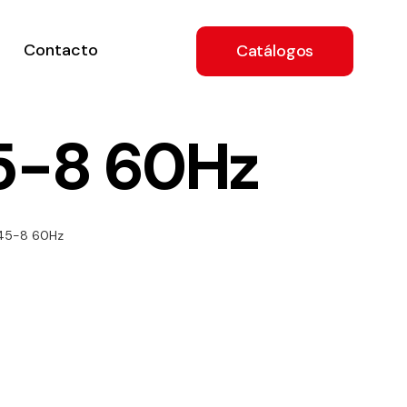
Contacto
Catálogos
5-8 60Hz
ón
 45-8 60Hz
a
e
.