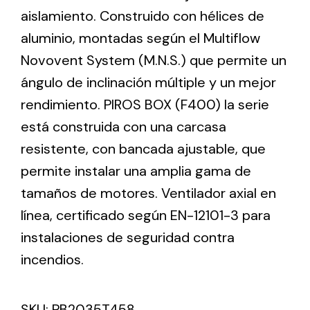
aislamiento. Construido con hélices de
aluminio, montadas según el Multiflow
Ventilation
Novovent System (M.N.S.) que permite un
The incorporation of Novovent into the group
ángulo de inclinación múltiple y un mejor
meant a greater offer of ventilation products for
different uses
rendimiento. PIROS BOX (F400) la serie
está construida con una carcasa
resistente, con bancada ajustable, que
permite instalar una amplia gama de
tamaños de motores. Ventilador axial en
Iluminación Solar
línea, certificado según EN-12101-3 para
instalaciones de seguridad contra
Variedad de soluciones solares para todo tipo
de necesidades.
incendios.
SKU:
PB2035T458