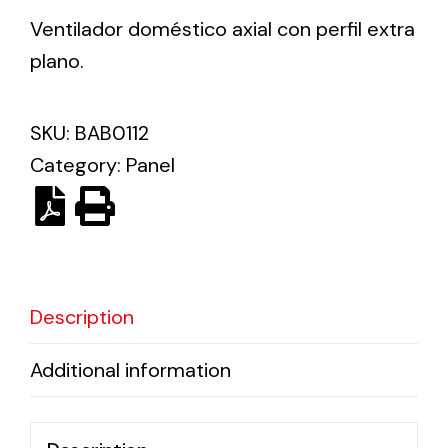
Ventilador doméstico axial con perfil extra
plano.
Ventilation
The incorporation of Novovent into the group
meant a greater offer of ventilation products for
SKU:
BAB0112
different uses
Category:
Panel
Iluminación Solar
Description
Variedad de soluciones solares para todo tipo
de necesidades.
Additional information