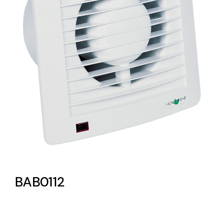
Lighting and Electrical
Equipment
Complete solutions in lighting and electrical
material for each project and need
Ventilación
Amplia gama de ventiladores y equipos de
BAB0112
ventilación industriales