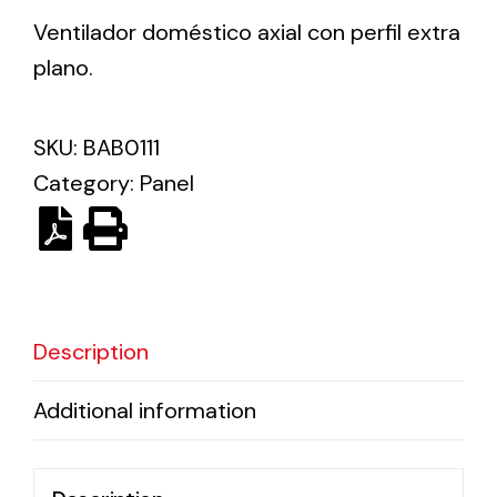
Ventilador doméstico axial con perfil extra
plano.
Ventilation
The incorporation of Novovent into the group
meant a greater offer of ventilation products for
SKU:
BAB0111
different uses
Category:
Panel
Iluminación Solar
Description
Variedad de soluciones solares para todo tipo
de necesidades.
Additional information