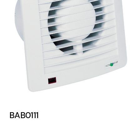
Lighting and Electrical
Equipment
Complete solutions in lighting and electrical
material for each project and need
Ventilación
Amplia gama de ventiladores y equipos de
BAB0111
ventilación industriales