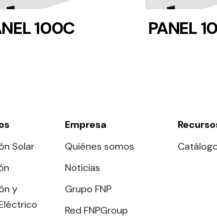
ANEL 100C
PANEL 1
os
Empresa
Recurso
ón Solar
Quiénes somos
Catálog
ión
Noticias
ón y
Grupo FNP
Eléctrico
Red FNPGroup