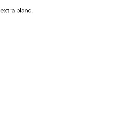
 extra plano.
ting
olar
 all
ds.