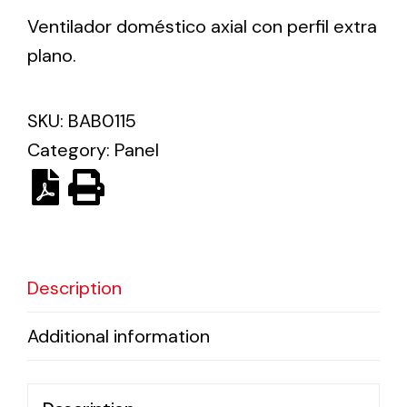
Ventilador doméstico axial con perfil extra
plano.
Ventilation
The incorporation of Novovent into the group
meant a greater offer of ventilation products for
SKU:
BAB0115
different uses
Category:
Panel
Iluminación Solar
Description
Variedad de soluciones solares para todo tipo
de necesidades.
Additional information