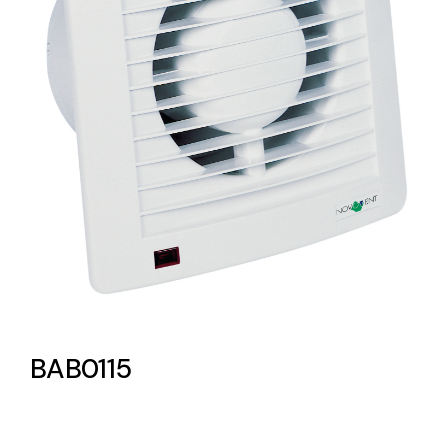
Lighting and Electrical
Equipment
Complete solutions in lighting and electrical
material for each project and need
Ventilación
Amplia gama de ventiladores y equipos de
BAB0115
ventilación industriales