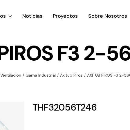
tos
Noticias
Proyectos
Sobre Nosotros
PIROS F3 2-5
nación y
Ventilación
Iluminaci
Ventilación
/
Gama Industrial
/
Axitub Piros
/
AXITUB PIROS F3 2-5
rial
Amplia gama de
Solar
rico
ventiladores y
Variedad de
equipos de
una gama
soluciones
THF32056T246
ventilación
oductos de
solares par
industriales
ación y
todo tipo d
al
necesidades