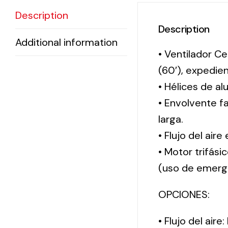
Description
Description
Additional information
• Ventilador Ce
(60′), expedi
• Hélices de al
• Envolvente f
larga.
• Flujo del aire
• Motor trifási
(uso de emerg
OPCIONES:
• Flujo del aire