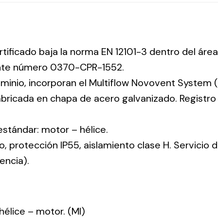
rtificado baja la norma EN 12101-3 dentro del área
ente número 0370-CPR-1552.
uminio, incorporan el Multiflow Novovent System (
abricada en chapa de acero galvanizado. Registr
 estándar: motor – hélice.
co, protección IP55, aislamiento clase H. Servicio
encia).
: hélice – motor. (MI)