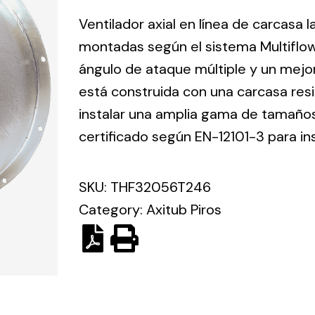
ico.
Ventilador axial en línea de carcasa 
montadas según el sistema Multiflo
Ventilation
ángulo de ataque múltiple y un mejo
está construida con una carcasa res
The
Solar ligh
ting and
incorporation of
instalar una amplia gama de tamaños 
Variety of s
rical
Novovent into
certificado según EN-12101-3 para in
solutions for
the group
pment
kinds of nee
meant a greater
lete
SKU:
THF32056T246
offer of
ons in
ventilation
Category:
Axitub Piros
ng and
products for
ical
different uses
al for
project
eed