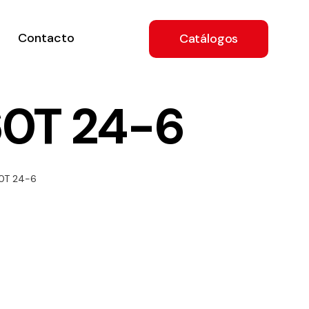
Contacto
Catálogos
60T 24-6
ón
60T 24-6
a
e
.