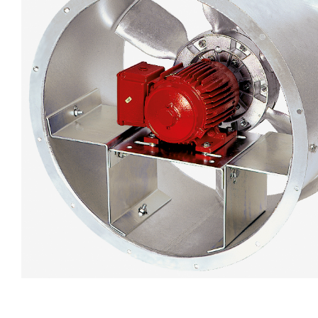
eléctr
Ligh
Elect
Equi
Comp
soluti
lighti
electr
materi
each 
and n