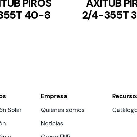
ITUB PIROS
AXITUB PI
355T 40-8
2/4-355T 
os
Empresa
Recurso
ón Solar
Quiénes somos
Catálog
ión
Noticias
ón y
Grupo FNP