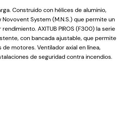
larga. Construido con hélices de aluminio,
w Novovent System (M.N.S.) que permite un
r rendimiento. AXITUB PIROS (F300) la serie
istente, con bancada ajustable, que permite
ting
de motores. Ventilador axial en línea,
olar
stalaciones de seguridad contra incendios.
 all
ds.