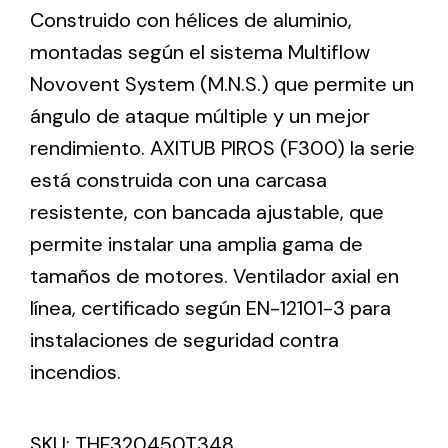
Construido con hélices de aluminio,
montadas según el sistema Multiflow
Ventilation
Novovent System (M.N.S.) que permite un
The incorporation of Novovent into the group
ángulo de ataque múltiple y un mejor
meant a greater offer of ventilation products for
rendimiento. AXITUB PIROS (F300) la serie
different uses
está construida con una carcasa
resistente, con bancada ajustable, que
permite instalar una amplia gama de
tamaños de motores. Ventilador axial en
línea, certificado según EN-12101-3 para
Iluminación Solar
instalaciones de seguridad contra
Variedad de soluciones solares para todo tipo
de necesidades.
incendios.
SKU:
THF320450T348