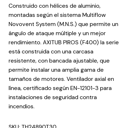
Construido con hélices de aluminio,
montadas según el sistema Multiflow
Ventilation
Novovent System (M.N.S.) que permite un
The incorporation of Novovent into the group
ángulo de ataque múltiple y un mejor
meant a greater offer of ventilation products for
rendimiento. AXITUB PIROS (F400) la serie
different uses
está construida con una carcasa
resistente, con bancada ajustable, que
permite instalar una amplia gama de
tamaños de motores. Ventilador axial en
línea, certificado según EN-12101-3 para
Iluminación Solar
instalaciones de seguridad contra
Variedad de soluciones solares para todo tipo
de necesidades.
incendios.
SKU:
TH24890T30