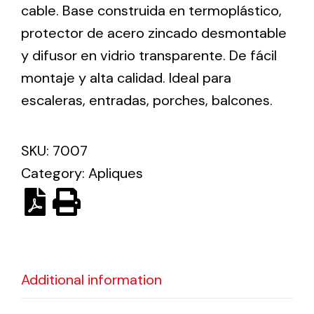
cable. Base construida en termoplástico,
protector de acero zincado desmontable
Ventilation
y difusor en vidrio transparente. De fácil
The incorporation of Novovent into the group
montaje y alta calidad. Ideal para
meant a greater offer of ventilation products for
escaleras, entradas, porches, balcones.
different uses
SKU:
7007
Category:
Apliques
Iluminación Solar
Variedad de soluciones solares para todo tipo
de necesidades.
Additional information