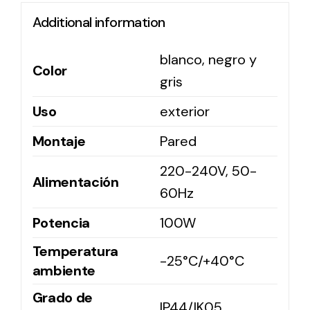
Additional information
Solar lighting
blanco, negro y
Variety of solar solutions for all kinds of needs.
Color
gris
Uso
exterior
Montaje
Pared
220-240V, 50-
Alimentación
60Hz
Potencia
100W
Temperatura
-25°C/+40°C
ambiente
Grado de
IP44/IK05