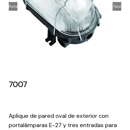
Previous
Next
Lighting and Electrical
Equipment
Complete solutions in lighting and electrical
material for each project and need
7007
Ventilación
Amplia gama de ventiladores y equipos de
ventilación industriales
Aplique de pared oval de exterior con
portalámparas E-27 y tres entradas para