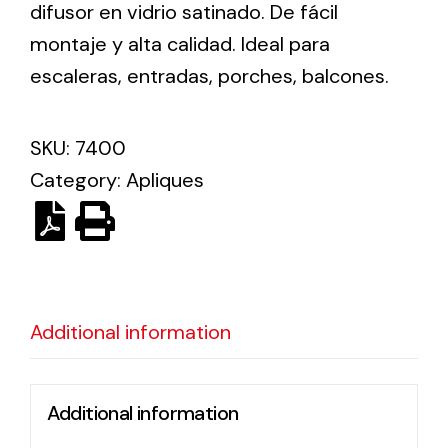
difusor en vidrio satinado. De fácil
montaje y alta calidad. Ideal para
Ventilation
escaleras, entradas, porches, balcones.
The incorporation of Novovent into the group
meant a greater offer of ventilation products for
SKU:
7400
different uses
Category:
Apliques
Iluminación Solar
Additional information
Variedad de soluciones solares para todo tipo
de necesidades.
Additional information