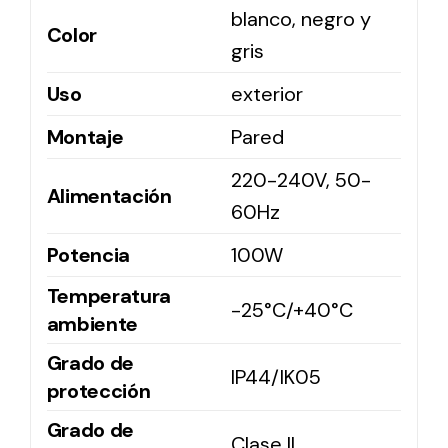
blanco, negro y
Color
gris
Solar lighting
Uso
exterior
Variety of solar solutions for all kinds of needs.
Montaje
Pared
220-240V, 50-
Alimentación
60Hz
Potencia
100W
Temperatura
-25°C/+40°C
ambiente
Grado de
IP44/IK05
protección
Grado de
Clase II