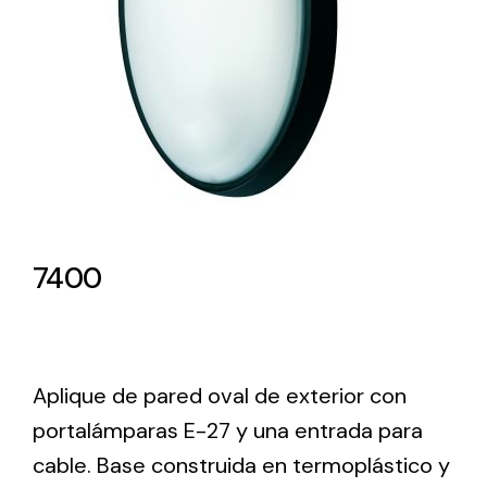
Lighting and Electrical
Equipment
Complete solutions in lighting and electrical
material for each project and need
7400
Ventilación
Amplia gama de ventiladores y equipos de
Aplique de pared oval de exterior con
ventilación industriales
portalámparas E-27 y una entrada para
cable. Base construida en termoplástico y