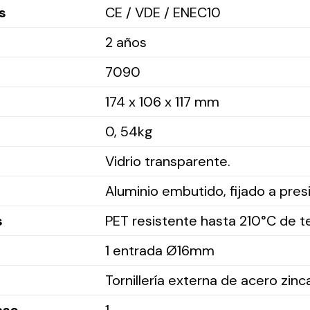
s
CE / VDE / ENEC10
2 años
7090
174 x 106 x 117 mm
0, 54kg
Vidrio transparente.
Aluminio embutido, fijado a pres
s
PET resistente hasta 210°C de 
1 entrada Ø16mm
Tornillería externa de acero zin