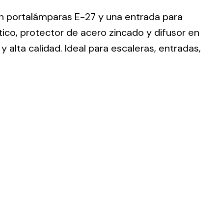
on portalámparas E-27 y una entrada para
ico, protector de acero zincado y difusor en
y alta calidad. Ideal para escaleras, entradas,
ting
olar
 all
ds.