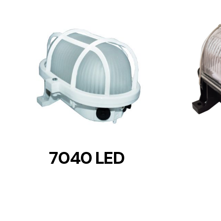
DETAILS
7040 LED