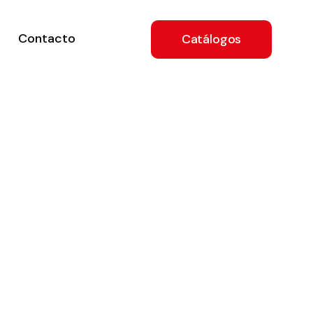
Contacto
Catálogos
ón
a
e
.