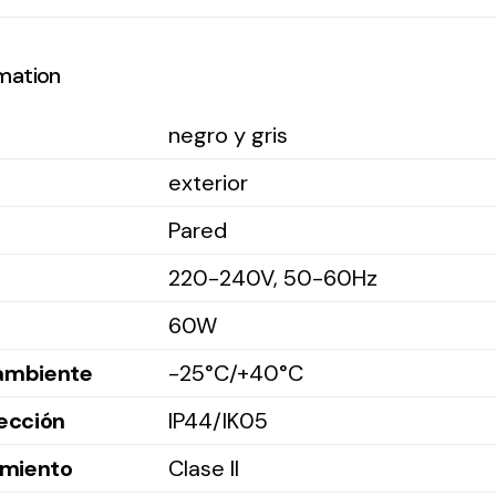
rmation
negro y gris
exterior
Pared
220-240V, 50-60Hz
60W
ambiente
-25°C/+40°C
ección
IP44/IK05
amiento
Clase II