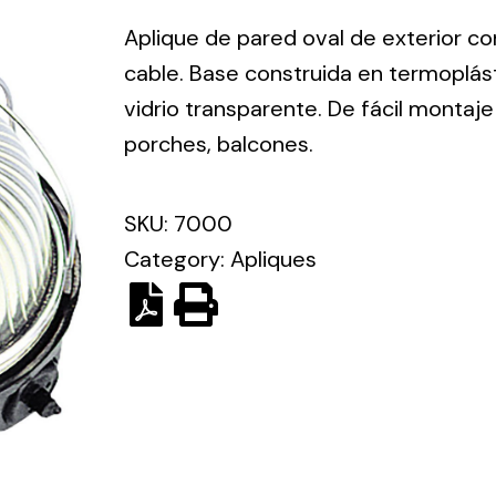
ico.
Aplique de pared oval de exterior c
cable. Base construida en termoplást
Ventilation
vidrio transparente. De fácil montaje 
porches, balcones.
The
Solar ligh
ting and
incorporation of
Variety of s
rical
Novovent into
SKU:
7000
solutions for
the group
pment
Category:
Apliques
kinds of nee
meant a greater
lete
offer of
ons in
ventilation
ng and
products for
ical
different uses
al for
project
eed