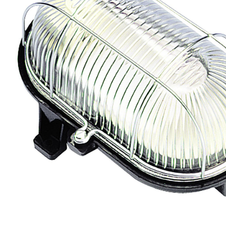
eléctr
Ligh
Elect
Equi
Comp
soluti
lighti
electr
materi
each 
and n