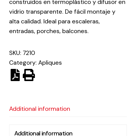
construidos en termoplástico y difusor en
vidrio transparente. De fácil montaje y
Ventilation
alta calidad. Ideal para escaleras,
entradas, porches, balcones.
The incorporation of Novovent into the group
meant a greater offer of ventilation products for
different uses
SKU:
7210
Category:
Apliques
Iluminación Solar
Variedad de soluciones solares para todo tipo
Additional information
de necesidades.
Additional information