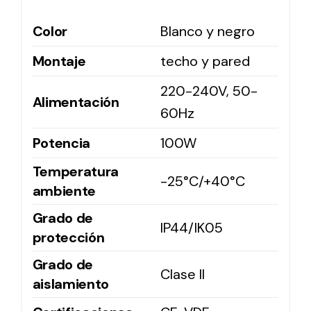
Color
Blanco y negro
Solar lighting
Montaje
techo y pared
Variety of solar solutions for all kinds of needs.
220-240V, 50-
Alimentación
60Hz
Potencia
100W
Temperatura
-25°C/+40°C
ambiente
Grado de
IP44/IK05
protección
Grado de
Clase II
aislamiento