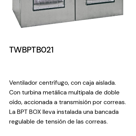
Lighting and Electrical
Equipment
Complete solutions in lighting and electrical
material for each project and need
TWBPTB021
Ventilador centrífugo, con caja aislada.
Con turbina metálica multipala de doble
Ventilación
oído, accionada a transmisión por correas.
Amplia gama de ventiladores y equipos de
La BPT BOX lleva instalada una bancada
ventilación industriales
regulable de tensión de las correas.