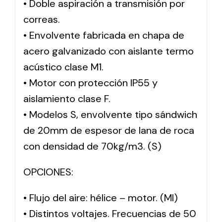
• Doble aspiración a transmisión por
correas.
Solar lighting
• Envolvente fabricada en chapa de
Variety of solar solutions for all kinds of needs.
acero galvanizado con aislante termo
acústico clase M1.
• Motor con protección IP55 y
aislamiento clase F.
• Modelos S, envolvente tipo sándwich
de 20mm de espesor de lana de roca
con densidad de 70kg/m3. (S)
OPCIONES:
• Flujo del aire: hélice – motor. (MI)
• Distintos voltajes. Frecuencias de 50