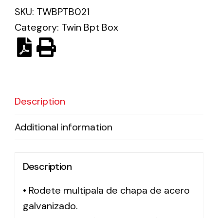
SKU:
TWBPTB021
Category:
Twin Bpt Box
Ventilation
The incorporation of Novovent into the group
meant a greater offer of ventilation products for
different uses
Description
Additional information
Iluminación Solar
Description
Variedad de soluciones solares para todo tipo
de necesidades.
• Rodete multipala de chapa de acero
galvanizado.