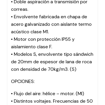
• Doble aspiración a transmisión por
correas.
Solar lighting
• Envolvente fabricada en chapa de
Variety of solar solutions for all kinds of needs.
acero galvanizado con aislante termo
acústico clase M1.
• Motor con protección IP55 y
aislamiento clase F.
• Modelos S, envolvente tipo sándwich
de 20mm de espesor de lana de roca
con densidad de 70kg/m3. (S)
OPCIONES:
• Flujo del aire: hélice – motor. (MI)
• Distintos voltajes. Frecuencias de 50