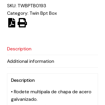
SKU:
TWBPTB0193
Category:
Twin Bpt Box
Ventilation
The incorporation of Novovent into the group
meant a greater offer of ventilation products for
different uses
Description
Additional information
Iluminación Solar
Description
Variedad de soluciones solares para todo tipo
de necesidades.
• Rodete multipala de chapa de acero
galvanizado.