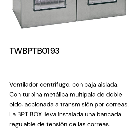
Lighting and Electrical
Equipment
Complete solutions in lighting and electrical
material for each project and need
TWBPTB0193
Ventilador centrífugo, con caja aislada.
Con turbina metálica multipala de doble
Ventilación
oído, accionada a transmisión por correas.
Amplia gama de ventiladores y equipos de
La BPT BOX lleva instalada una bancada
ventilación industriales
regulable de tensión de las correas.