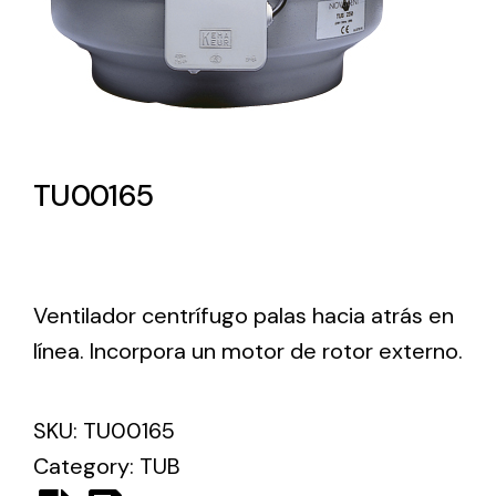
Lighting and Electrical
Equipment
Complete solutions in lighting and electrical
material for each project and need
TU00165
Ventilador centrífugo palas hacia atrás en
Ventilación
línea. Incorpora un motor de rotor externo.
Amplia gama de ventiladores y equipos de
ventilación industriales
SKU:
TU00165
Category:
TUB