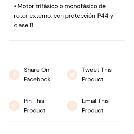
• Motor trifásico o monofásico de
rotor externo, con protección IP44 y
Solar lighting
clase B.
Variety of solar solutions for all kinds of needs.
Share On
Tweet This
Facebook
Product
Pin This
Email This
Product
Product