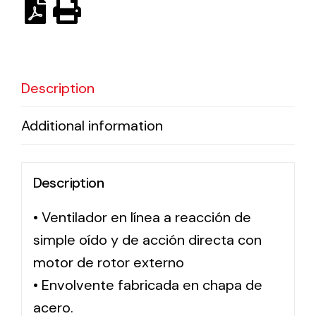
Ventilation
The incorporation of Novovent into the group
Description
meant a greater offer of ventilation products for
different uses
Additional information
Description
• Ventilador en línea a reacción de
Iluminación Solar
simple oído y de acción directa con
Variedad de soluciones solares para todo tipo
de necesidades.
motor de rotor externo
• Envolvente fabricada en chapa de
acero.