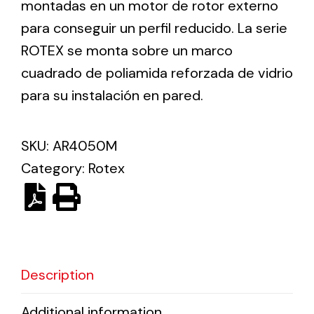
montadas en un motor de rotor externo
para conseguir un perfil reducido. La serie
Ventilation
ROTEX se monta sobre un marco
cuadrado de poliamida reforzada de vidrio
The incorporation of Novovent into the group
meant a greater offer of ventilation products for
para su instalación en pared.
different uses
SKU:
AR4050M
Category:
Rotex
Iluminación Solar
Variedad de soluciones solares para todo tipo
de necesidades.
Description
Additional information