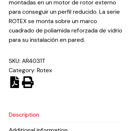
montadas en un motor de rotor externo
para conseguir un perfil reducido. La serie
Ventilation
ROTEX se monta sobre un marco
cuadrado de poliamida reforzada de vidrio
The incorporation of Novovent into the group
meant a greater offer of ventilation products for
para su instalación en pared.
different uses
SKU:
AR4031T
Category:
Rotex
Iluminación Solar
Variedad de soluciones solares para todo tipo
de necesidades.
Description
Additional information