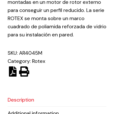
montadas en un motor de rotor externo
para conseguir un perfil reducido. La serie
Ventilation
ROTEX se monta sobre un marco
cuadrado de poliamida reforzada de vidrio
The incorporation of Novovent into the group
meant a greater offer of ventilation products for
para su instalación en pared.
different uses
SKU:
AR4045M
Category:
Rotex
Iluminación Solar
Variedad de soluciones solares para todo tipo
de necesidades.
Description
Additional information