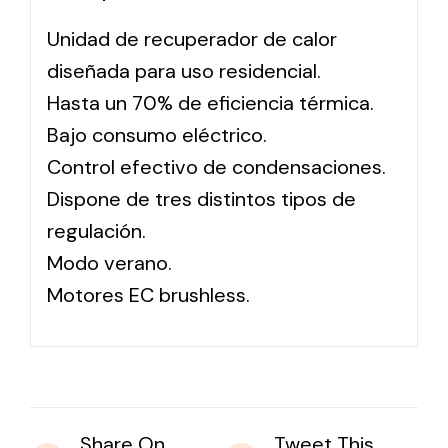
Unidad de recuperador de calor
Solar lighting
diseñada para uso residencial.
Variety of solar solutions for all kinds of needs.
Hasta un 70% de eficiencia térmica.
Bajo consumo eléctrico.
Control efectivo de condensaciones.
Dispone de tres distintos tipos de
regulación.
Modo verano.
Motores EC brushless.
Share On
Tweet This