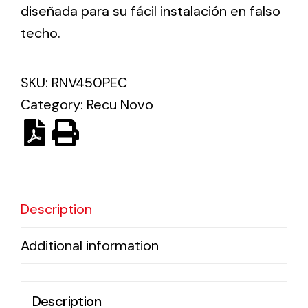
diseñada para su fácil instalación en falso
techo.
Ventilation
The incorporation of Novovent into the group
SKU:
RNV450PEC
meant a greater offer of ventilation products for
different uses
Category:
Recu Novo
Description
Iluminación Solar
Variedad de soluciones solares para todo tipo
Additional information
de necesidades.
Description