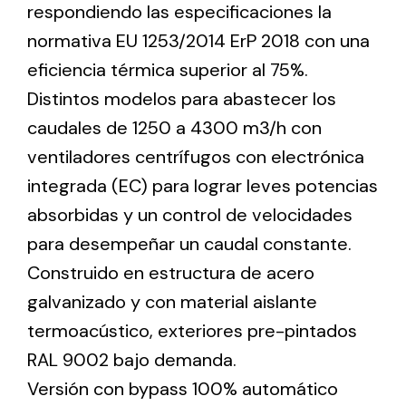
respondiendo las especificaciones la
normativa EU 1253/2014 ErP 2018 con una
Ventilation
eficiencia térmica superior al 75%.
The incorporation of Novovent into the group
Distintos modelos para abastecer los
meant a greater offer of ventilation products for
caudales de 1250 a 4300 m3/h con
different uses
ventiladores centrífugos con electrónica
integrada (EC) para lograr leves potencias
absorbidas y un control de velocidades
para desempeñar un caudal constante.
Construido en estructura de acero
Iluminación Solar
galvanizado y con material aislante
Variedad de soluciones solares para todo tipo
termoacústico, exteriores pre-pintados
de necesidades.
RAL 9002 bajo demanda.
Versión con bypass 100% automático