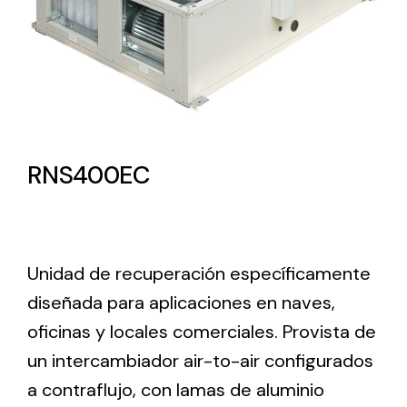
Lighting and Electrical
Equipment
Complete solutions in lighting and electrical
material for each project and need
RNS400EC
Unidad de recuperación específicamente
Ventilación
diseñada para aplicaciones en naves,
Amplia gama de ventiladores y equipos de
oficinas y locales comerciales. Provista de
ventilación industriales
un intercambiador air-to-air configurados
a contraflujo, con lamas de aluminio