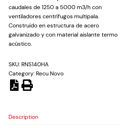
caudales de 1250 a 5000 m3/h con
ventiladores centrífugos multipala.
Ventilation
Construido en estructura de acero
The incorporation of Novovent into the group
galvanizado y con material aislante termo
meant a greater offer of ventilation products for
different uses
acústico.
SKU:
RNS140HA
Category:
Recu Novo
Iluminación Solar
Variedad de soluciones solares para todo tipo
de necesidades.
Description