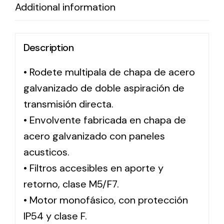
Additional information
Solar lighting
Description
Variety of solar solutions for all kinds of needs.
• Rodete multipala de chapa de acero
galvanizado de doble aspiración de
transmisión directa.
• Envolvente fabricada en chapa de
acero galvanizado con paneles
acusticos.
• Filtros accesibles en aporte y
retorno, clase M5/F7.
• Motor monofásico, con protección
IP54 y clase F.