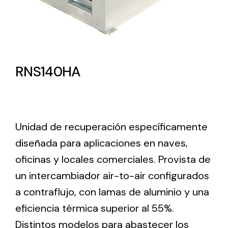
Lighting and Electrical
Equipment
Complete solutions in lighting and electrical
RNS140HA
material for each project and need
Unidad de recuperación específicamente
diseñada para aplicaciones en naves,
Ventilación
oficinas y locales comerciales. Provista de
un intercambiador air-to-air configurados
Amplia gama de ventiladores y equipos de
ventilación industriales
a contraflujo, con lamas de aluminio y una
eficiencia térmica superior al 55%.
Distintos modelos para abastecer los