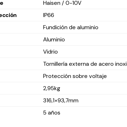
le
Haisen / 0-10V
ección
IP66
Fundición de aluminio
Aluminio
Vidrio
Tornillería externa de acero inox
Protección sobre voltaje
2,95kg
316,1×93,7mm
5 años