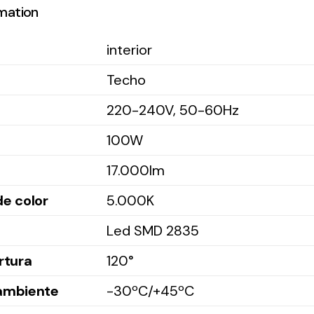
rmation
interior
Techo
220-240V, 50-60Hz
100W
17.000Im
e color
5.000K
Led SMD 2835
rtura
120°
ambiente
-30ºC/+45ºC