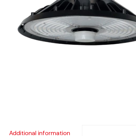
eléctr
Ligh
Elect
Equi
Comp
soluti
lighti
electr
materi
each 
and n
Additional information