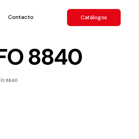
Contacto
Catálogos
UFO 8840
ón
UFO 8840
a
e
.