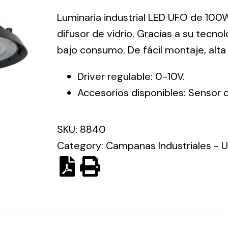
ico.
Luminaria industrial LED UFO de 100
difusor de vidrio. Gracias a su tecn
Ventilation
bajo consumo. De fácil montaje, alta 
The
Solar ligh
Driver regulable: 0-10V.
ting and
incorporation of
Variety of s
Accesorios disponibles: Sensor 
rical
Novovent into
solutions for
the group
pment
kinds of nee
meant a greater
SKU:
8840
lete
offer of
ons in
Category:
Campanas Industriales - 
ventilation
ng and
products for
ical
different uses
al for
project
eed