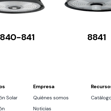
840-841
8841
os
Empresa
Recurso
ón Solar
Quiénes somos
Catálog
ión
Noticias