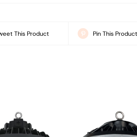
weet This Product
Pin This Produc
DETAILS
DETAILS