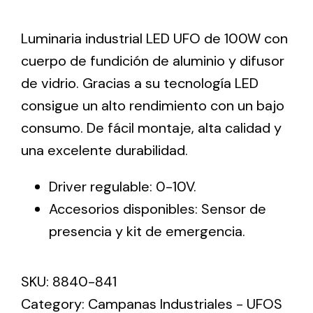
Luminaria industrial LED UFO de 100W con
Ventilation
cuerpo de fundición de aluminio y difusor
The incorporation of Novovent into the group
de vidrio. Gracias a su tecnología LED
meant a greater offer of ventilation products for
different uses
consigue un alto rendimiento con un bajo
consumo. De fácil montaje, alta calidad y
una excelente durabilidad.
Driver regulable: 0-10V.
Accesorios disponibles: Sensor de
Iluminación Solar
presencia y kit de emergencia.
Variedad de soluciones solares para todo tipo
de necesidades.
SKU:
8840-841
Category:
Campanas Industriales - UFOS